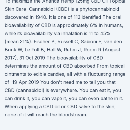
To maximize the Ananda Hemp 125mg CBD Oil Topical
Skin Care Cannabidiol (CBD) is a phytocannabinoid
discovered in 1940. It is one of 113 identified The oral
bioavailability of CBD is approximately 6% in humans,
while its bioavailability via inhalation is 11 to 45%
(mean 31%). Fischer B, Russell C, Sabioni P, van den
Brink W, Le Foll B, Hall W, Rehm J, Room R (August
2017). 31 Oct 2019 The bioavailability of CBD
determines the amount of CBD absorbed From topical
ointments to edible candies, all with a fluctuating range
of 19 Apr 2019 You don't need me to tell you that
CBD (cannabidiol) is everywhere. You can eat it, you
can drink it, you can vape it, you can even bathe in it.
When applying a CBD oil or CBD salve to the skin,
none of it will reach the bloodstream.