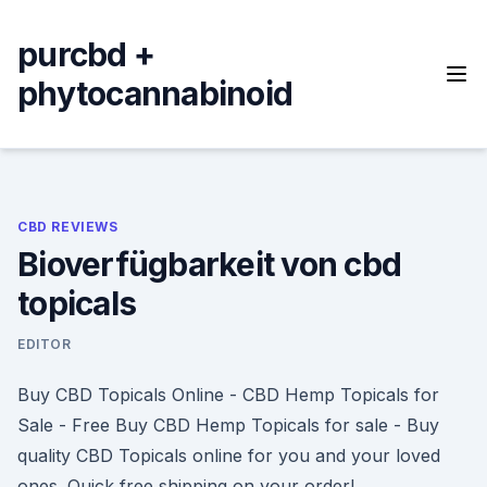
Skip
to
purcbd +
content
phytocannabinoid
CBD REVIEWS
Bioverfügbarkeit von cbd
topicals
EDITOR
Buy CBD Topicals Online - CBD Hemp Topicals for
Sale - Free Buy CBD Hemp Topicals for sale - Buy
quality CBD Topicals online for you and your loved
ones. Quick free shipping on your order!