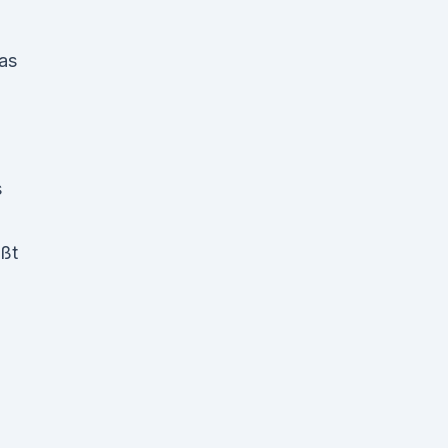
as
s
ßt