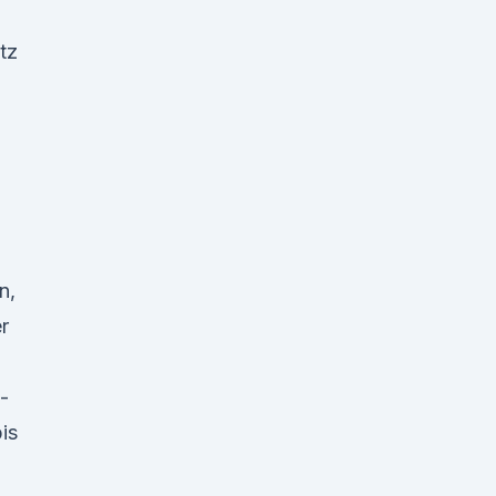
itz
n,
r
-
is